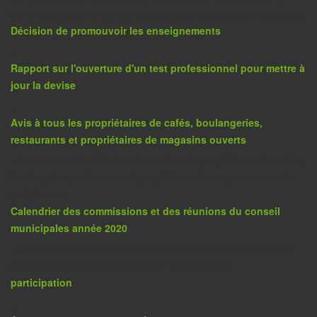
annonce avis annonce v avis annonce avis annonce avis annonce
Décision de promouvoir les enseignements
:
Rapport sur l'ouverture d'un test professionnel pour mettre à
jour la devise
:
Avis à tous les propriétaires de cafés, boulangeries,
restaurants et propriétaires de magasins ouverts
: La commune de Khkidia informe tous les propriétaires de cafés,
boulangeries, restaurants et propriétaires de magasins ouverts
qu'il y'a eu....
Calendrier des commissions et des réunions du conseil
municipales année 2020
: La municipalité de Khlidia met à votre disposition la calendrier
des commissions municipales pour l'année 2020
participation
: