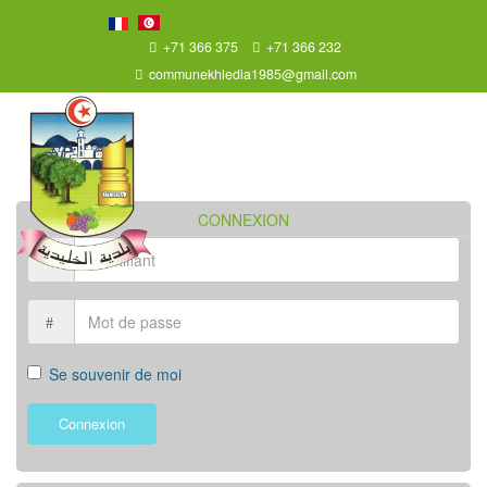
+71 366 375
+71 366 232
communekhledia1985@gmail.com
CONNEXION
Se souvenir de moi
Connexion