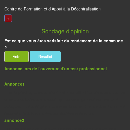
Centre de Formation et d'Appui à la Décentralisation
+
Sondage d'opinion
Est ce que vous êtes satisfait du rendement de la commune
?
Annonce lors de l'ouverture d'un test professionnel
:
Annonce1
: Toute proche, la mosquée de rite hanéfite (rite pratiqué dans les
villes de colonisation turque), qui se distingue par son minaret
octogonal, a été érigée à la même époque. Elle a été entièrement
reconstruite à la suite des bombardements subis
annonce2
: avis annonce avis annonce avis annonce avis annonce avis