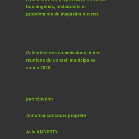
boulangeries, restaurants et
propriétaires de magasins ouverts
: La commune de Khkidia informe tous
les propriétaires de cafés, boulangeries,
restaurants et propriétaires de magasins
ouverts qu'il y'a eu....
Calendrier des commissions et des
réunions du conseil municipales
année 2020
: La municipalité de Khlidia met à votre
disposition la calendrier des commissions
municipales pour l'année 2020
participation
:
Annonce concours propreté
:
Avis AMNESTY