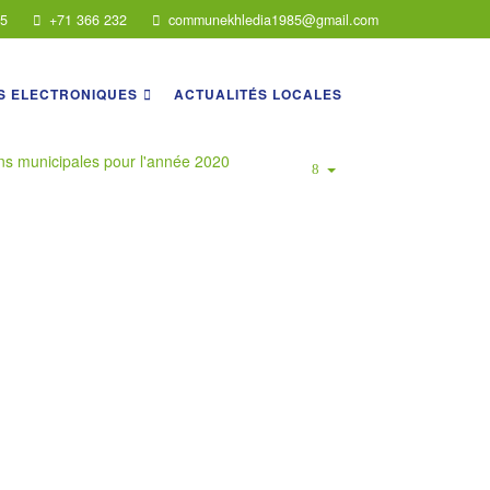
75
+71 366 232
communekhledia1985@gmail.com
S ELECTRONIQUES
ACTUALITÉS LOCALES
ons municipales pour l'année 2020