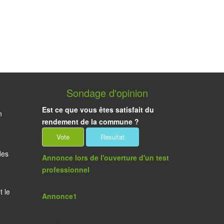
Sondage d'opinion
Est ce que vous êtes satisfait du
n
rendement de la commune ?
des
Annonce lors de l'ouverture d'un test
professionnel
:
t le
Annonce1
: Toute proche, la mosquée de rite
hanéfite (rite pratiqué dans les villes de