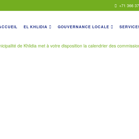
+71 366 3
ACCUEIL
EL KHLIDIA
GOUVERNANCE LOCALE
SERVICE
icipalité de Khlidia met à votre disposition la calendrier des commissi