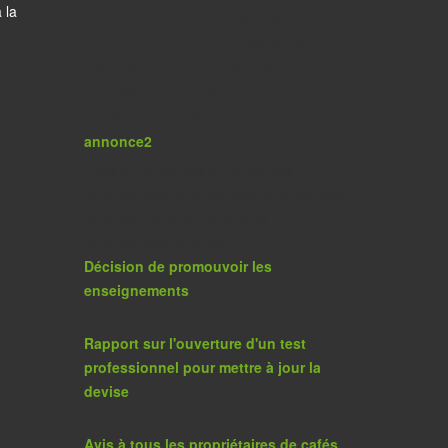
 la
colonisation turque), qui se distingue par
son minaret octogonal, a été érigée à la
même époque. Elle a été entièrement
reconstruite à la suite des
bombardements subis
annonce2
: avis annonce avis annonce avis
annonce avis annonce avis annonce avis
annonce v avis annonce avis
annonce avis annonce
Décision de promouvoir les
enseignements
:
Rapport sur l'ouverture d'un test
professionnel pour mettre à jour la
devise
:
Avis à tous les propriétaires de cafés,