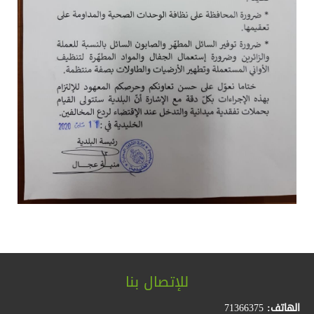
للإتصال بنا
الهاتف:
71366375