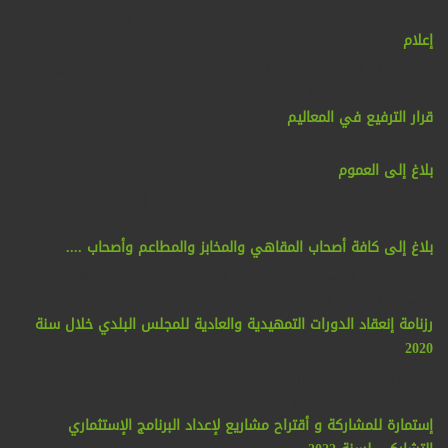
: تعتزم لبلدية الخليدية تسويق السوق الأسبوعية إلخ....
إعلام
: في إطار الألتزام بالتدابير التي تم ٱتخاذها ضمن الخطة الوطنية
للتوقي من فيروس الكورونا تعلن بلدية الخليدية....
قرار الترفيع في المعاليم
:
بلاغ إلى العموم
: في إطار التوقي من فيروس كورونا والحد من إنتشاره تدعو رئيسة
بلدية الخليدية....
بلاغ إلى كافة أصحاب المقاهي والمخابز والمطاعم وأصحاب ....
: تعلم بلدية الخليدية كافة أصحاب المقاهي والمخابز والمطاعم
وأصحاب المحلات المفتوحة بأنه تقرر ....
رزنامة إنعقاد الدورات التمهيدية والعادية للمجلس البلدي خلال سنة
2020
: تضع بلدية الخليدية رزنامة الجلسات المنعقدة لفائدة مواطنيها
تجدونها على هذا الربط
إستمارة للمشاركة و أقتراح مشاريع لإعداد البرنامج الإستثماري