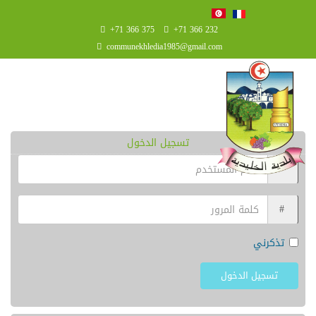
+71 366 375
+71 366 232
communekhledia1985@gmail.com
تسجيل الدخول
تذكرني
تسجيل الدخول