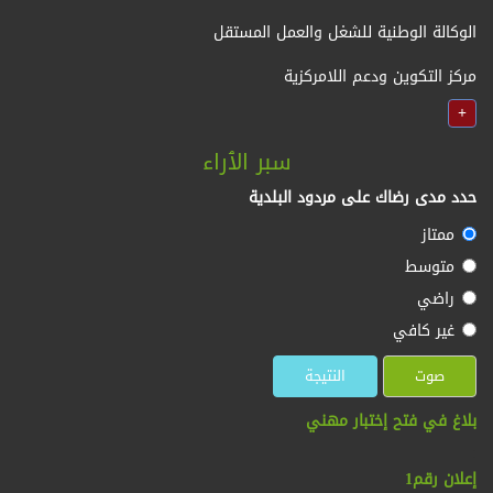
الوكالة الوطنية للشغل والعمل المستقل
مركز التكوين ودعم اللامركزية
+
سبر الٱراء
حدد مدى رضاك على مردود البلدية
ممتاز
متوسط
راضي
غير كافي
بلاغ في فتح إختبار مهني
:
إعلان رقم1