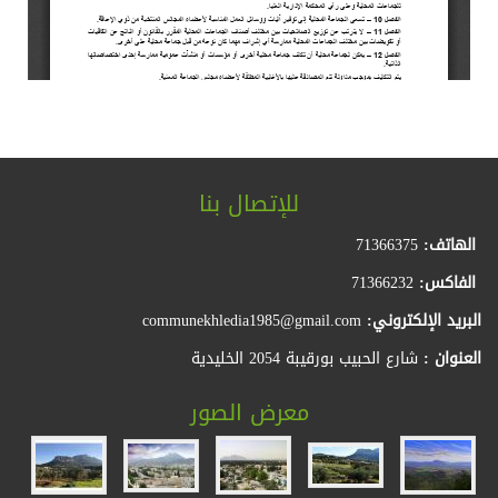
للإتصال بنا
الهاتف:
71366375
الفاكس:
71366232
البريد الإلكتروني:
communekhledia1985@gmail.com
العنوان :
شارع الحبيب بورقيبة 2054 الخليدية
معرض الصور