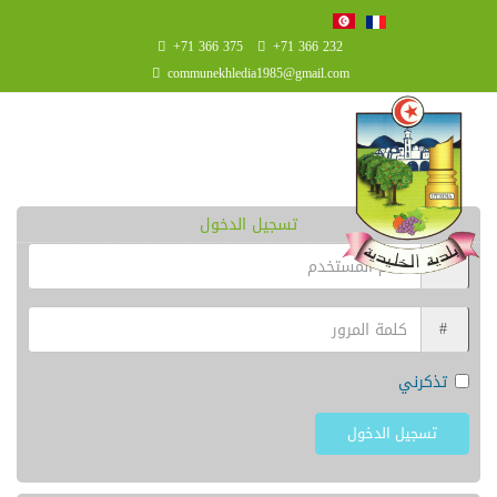
+71 366 375
+71 366 232
communekhledia1985@gmail.com
تسجيل الدخول
تذكرني
تسجيل الدخول