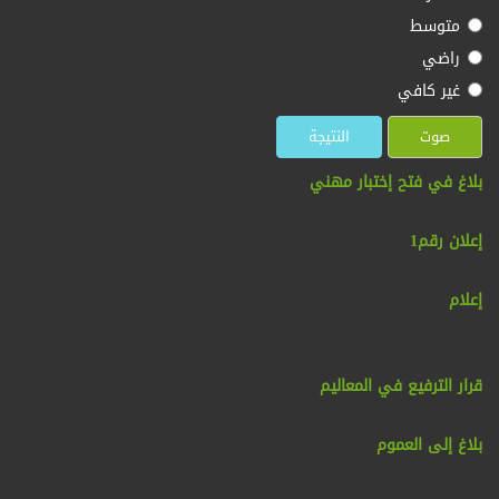
متوسط
راضي
غير كافي
بلاغ في فتح إختبار مهني
:
إعلان رقم1
: تعتزم لبلدية الخليدية تسويق السوق الأسبوعية إلخ....
إعلام
: في إطار الألتزام بالتدابير التي تم ٱتخاذها ضمن الخطة الوطنية
للتوقي من فيروس الكورونا تعلن بلدية الخليدية....
قرار الترفيع في المعاليم
:
بلاغ إلى العموم
: في إطار التوقي من فيروس كورونا والحد من إنتشاره تدعو رئيسة