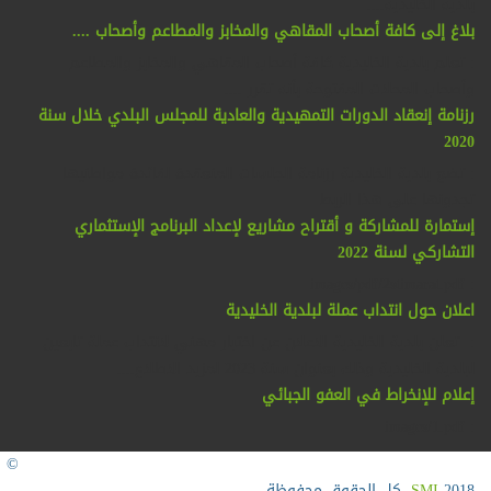
بلدية الخليدية....
بلاغ إلى كافة أصحاب المقاهي والمخابز والمطاعم وأصحاب ....
: تعلم بلدية الخليدية كافة أصحاب المقاهي والمخابز والمطاعم
وأصحاب المحلات المفتوحة بأنه تقرر ....
رزنامة إنعقاد الدورات التمهيدية والعادية للمجلس البلدي خلال سنة
2020
: تضع بلدية الخليدية رزنامة الجلسات المنعقدة لفائدة مواطنيها
تجدونها على هذا الربط
إستمارة للمشاركة و أقتراح مشاريع لإعداد البرنامج الإستثماري
التشاركي لسنة 2022
: images/pdf/2stimarat.pdf
اعلان حول انتداب عملة لبلدية الخليدية
: تعلن بلدية الخليدية الاعلان عن اختبار مهني لانتداب عملة تابعين
لبلدية الخليدية وذلك بعنوان سنة 2023 لمزيد الاطلاع....
إعلام للإنخراط في العفو الجبائي
: images/1.pdf
©
2018
SMI
. كل الحقوق محفوظة