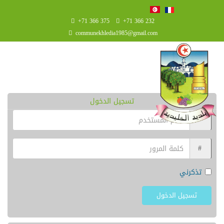
+71 366 375
+71 366 232
communekhledia1985@gmail.com
تسجيل الدخول
تذكرني
تسجيل الدخول