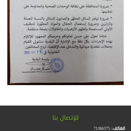
للإتصال بنا
الهاتف:
71366375