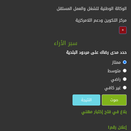
الوكالة الوطنية للشغل والعمل المستقل
مركز التكوين ودعم اللامركزية
+
سبر الٱراء
حدد مدى رضاك على مردود البلدية
ممتاز
متوسط
راضي
غير كافي
بلاغ في فتح إختبار مهني
:
إعلان رقم1