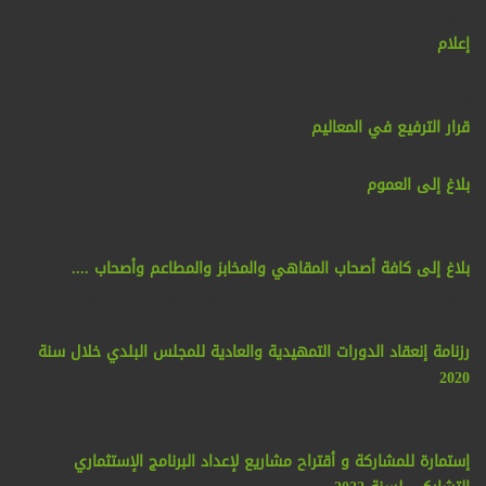
: تعتزم لبلدية الخليدية تسويق السوق الأسبوعية إلخ....
إعلام
: في إطار الألتزام بالتدابير التي تم ٱتخاذها ضمن الخطة الوطنية
للتوقي من فيروس الكورونا تعلن بلدية الخليدية....
قرار الترفيع في المعاليم
:
بلاغ إلى العموم
: في إطار التوقي من فيروس كورونا والحد من إنتشاره تدعو رئيسة
بلدية الخليدية....
بلاغ إلى كافة أصحاب المقاهي والمخابز والمطاعم وأصحاب ....
: تعلم بلدية الخليدية كافة أصحاب المقاهي والمخابز والمطاعم
وأصحاب المحلات المفتوحة بأنه تقرر ....
رزنامة إنعقاد الدورات التمهيدية والعادية للمجلس البلدي خلال سنة
2020
: تضع بلدية الخليدية رزنامة الجلسات المنعقدة لفائدة مواطنيها
تجدونها على هذا الربط
إستمارة للمشاركة و أقتراح مشاريع لإعداد البرنامج الإستثماري