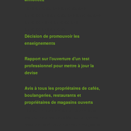
: avis annonce avis annonce avis
annonce avis annonce avis annonce avis
annonce v avis annonce avis
annonce avis annonce
Décision de promouvoir les
enseignements
:
Rapport sur l'ouverture d'un test
professionnel pour mettre à jour la
devise
:
Avis à tous les propriétaires de cafés,
boulangeries, restaurants et
propriétaires de magasins ouverts
: La commune de Khkidia informe tous
les propriétaires de cafés, boulangeries,
restaurants et propriétaires de magasins