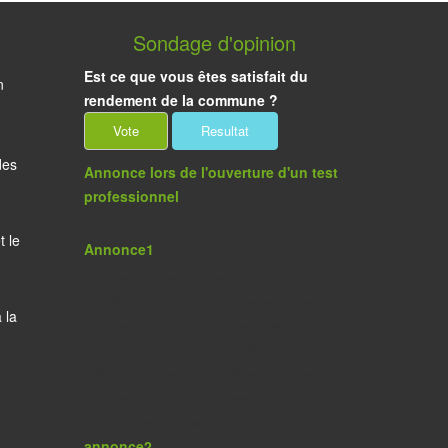
Sondage d'opinion
Est ce que vous êtes satisfait du
n
rendement de la commune ?
des
Annonce lors de l'ouverture d'un test
professionnel
:
t le
Annonce1
: Toute proche, la mosquée de rite
hanéfite (rite pratiqué dans les villes de
 la
colonisation turque), qui se distingue par
son minaret octogonal, a été érigée à la
même époque. Elle a été entièrement
reconstruite à la suite des
bombardements subis
annonce2