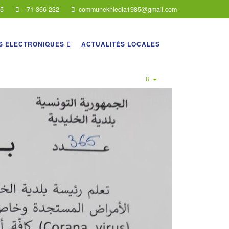
75
+71 366 232
communekhledia1985@gmail.com
S ELECTRONIQUES
ACTUALITÉS LOCALES